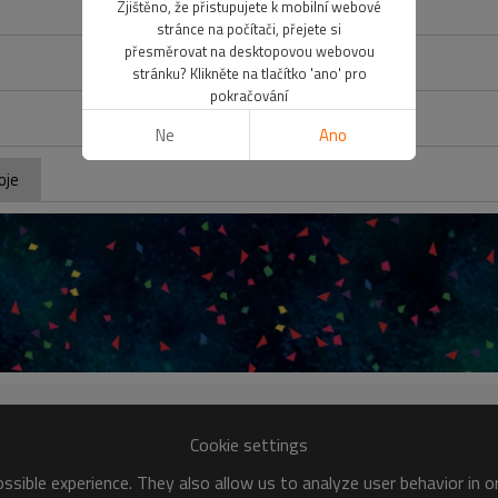
Zjištěno, že přistupujete k mobilní webové
stránce na počítači, přejete si
přesměrovat na desktopovou webovou
stránku? Klikněte na tlačítko 'ano' pro
pokračování
Ne
Ano
oje
Cookie settings
sible experience. They also allow us to analyze user behavior in 