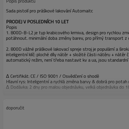
Popis produktu
Sada pistolí pro práškové lakování Automaitc
PRODEJ V POSLEDNÍCH 10 LET
Popis
1. 800D-B-L2 je typ krabicového krmiva, design pro rychlou změ
potáhnout. minimální doba změny barev, pro přímý transport z o
2. 800D vážné práškové lakovací spreje stroj je populární a širok
inteligentní klíč: ploché díly nátěr + složité části nátěru + nát
automatický režim, není třeba nastavit kv a ua, jsou standardní
Δ Certifikát: CE / ISO 9001 / Osvědčení o shodě
Hlavní rys: Inteligentní a rychlá změna barvy & dobrá pro potah
Δ Dodávka: 2 dny pro malou objednávku, velká objednávka do 1
doporučit