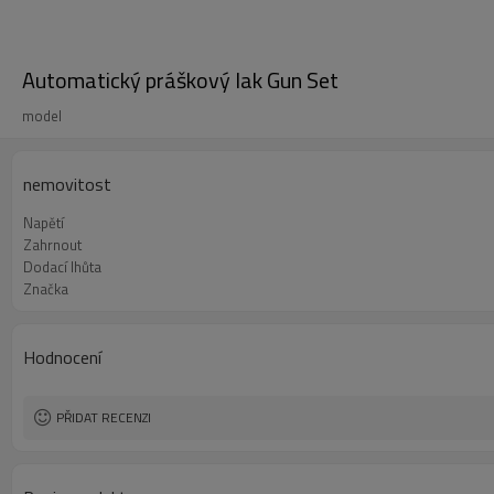
Automatický práškový lak Gun Set
model
nemovitost
Napětí
Zahrnout
Dodací lhůta
Značka
Hodnocení
PŘIDAT RECENZI