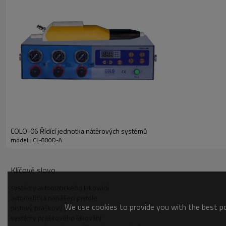
COLO-06 Řídící jednotka nátěrových systémů
model : CL-800D-A
Klíčové slovo
systémy automatického lakování
automatická nanášecí pistole
We use cookies to provide you with the best pos
pístový práškový povlak
systémy práškového lakování