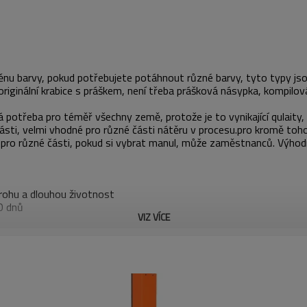
nu barvy, pokud potřebujete potáhnout různé barvy, tyto typy jsou 
riginální krabice s práškem, není třeba prášková násypka, kompilov
á potřeba pro téměř všechny země, protože je to vynikající qulaity, 
ěr části, velmi vhodné pro různé části nátěru v procesu.pro kromě toh
 pro různé části, pokud si vybrat manul, může zaměstnanců. Výhodně
 rohu a dlouhou životnost
0 dnů
VIZ VÍCE