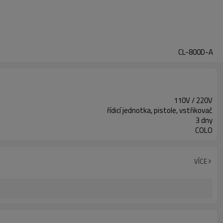
CL-800D-A
110V / 220V
řídicí jednotka, pistole, vstřikovač
3 dny
COLO
VÍCE