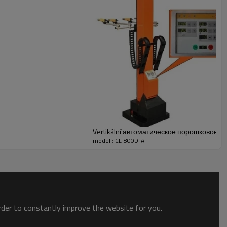
Vertikální автоматическое порошковое п
model : CL-800D-A
order to constantly improve the website for you.