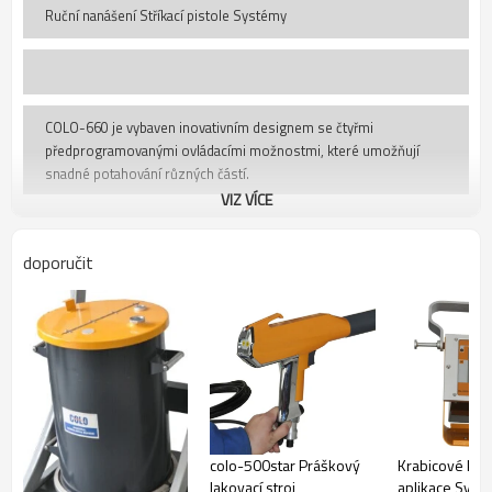
Ruční nanášení Stříkací pistole Systémy
COLO-660 je vybaven inovativním designem se čtyřmi
předprogramovanými ovládacími možnostmi, které umožňují
snadné potahování různých částí.
VIZ VÍCE
COATING MODE
doporučit
Operátor řídí napětí a proud pro maximální účinnost.
RECOAT MODE
Upravuje jak napětí, tak proud pro efektivní nahrávání.
CORNER MODE
colo-500star Práškový
Krabicové kr
lakovací stroj
aplikace Syst