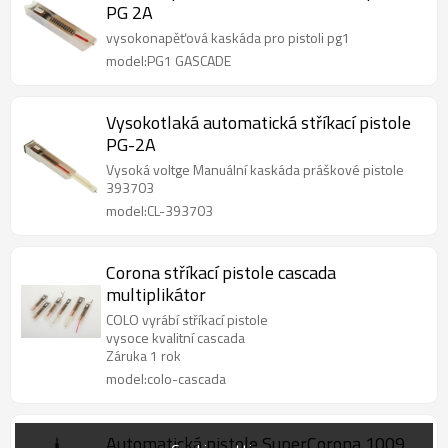
PG 2A
vysokonapěťová kaskáda pro pistoli pg1
model:PG1 GASCADE
Vysokotlaká automatická stříkací pistole
PG-2A
Vysoká voltge Manuální kaskáda práškové pistole
393703
model:CL-393703
Corona stříkací pistole cascada
multiplikátor
COLO vyrábí stříkací pistole
vysoce kvalitní cascada
Záruka 1 rok
model:colo-cascada
Automatická pistole SuperCorona 1009