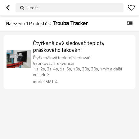
Hledat
Trouba Tracker
Nalezeno
1
Produktů O
Čtyřkanálový sledovač teploty
práškového lakování
Čtyřkanálový teplotní sledovač
Vzorkovací frekvence:
1s, 2s, 3s, 4s, 5s, 6s, 10s, 20s, 30s, 1min a další
volitelné
model:SMT-4