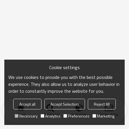
Cookie settings
We use cookies to provide you with the best possible
experience. They also allow us to analyze user behavior in
order to constantly improve the website for you.
Accept all
Accept Selection
Reject All
Domů
Vyhledávání
kategorie
Poslat dotaz
Necessary
Analytics
Preferences
Marketing