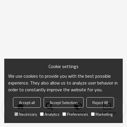
Cookie settings
We use cookies to provide you with the best possible
experience. They also allow us to analyze user behavior in
order to constantly improve the website for you.
Accept all
Accept Selection
Reject All
Domů
Vyhledávání
kategorie
Poslat dotaz
Necessary
Analytics
Preferences
Marketing