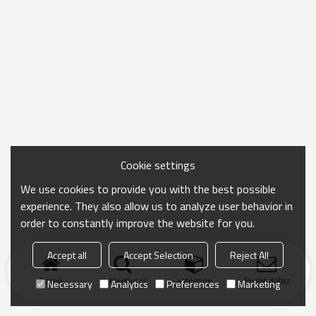
Cookie settings
We use cookies to provide you with the best possible
experience. They also allow us to analyze user behavior in
order to constantly improve the website for you.
Accept all
Accept Selection
Reject All
Domů
Vyhledávání
kategorie
Poslat dotaz
Necessary
Analytics
Preferences
Marketing